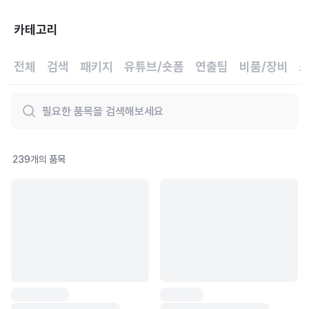
카테고리
전체
검색
패키지
유튜브/숏폼
연출팀
비품/장비
239
개의 품목